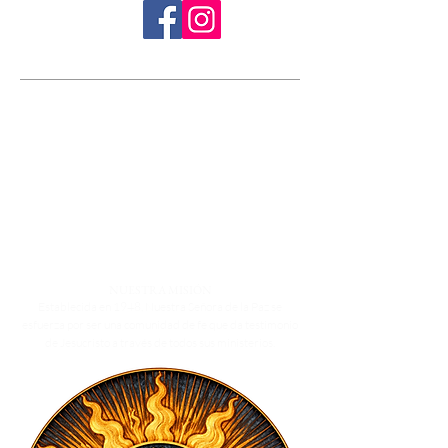
NUESTRA MISIÓN
Establecida en 1948, Nuestra Señora de la Paz se
esfuerza por ser una comunidad de fe que da testimonio
de Jesucristo a través de todos sus ministerios.