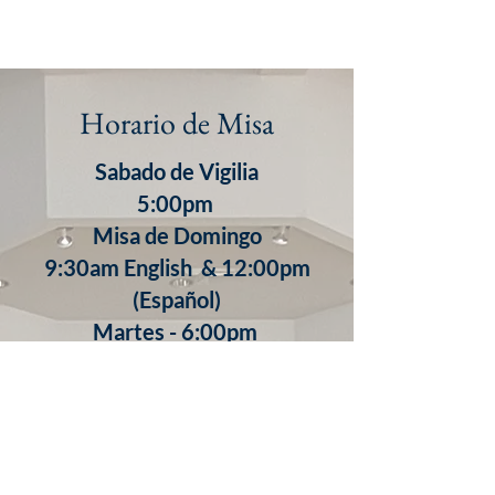
Horario de Misa
Sabado de Vigilia
5:00pm
Misa de Domingo
9:30am English & 12:00pm
(Español)
​Martes - 6:00pm
Miercoles - 8:30am
Jueves - 8:30am
7:00pm (Español)
Viernes - 8:30am